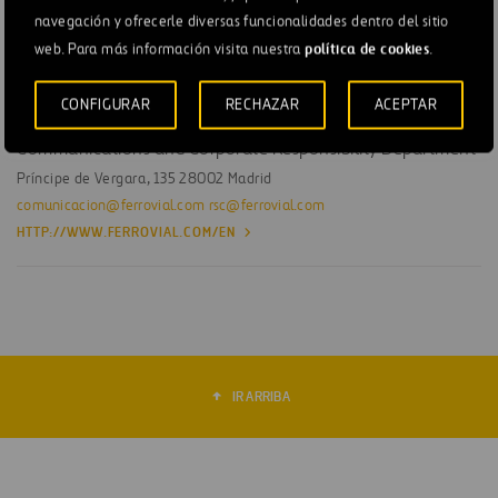
navegación y ofrecerle diversas funcionalidades dentro del sitio
Príncipe de Vergara, 135 28002 Madrid
política de cookies
web. Para más información visita nuestra
.
Tel. +34 91 586 25 65
accionistas@ferrovial.com
CONFIGURAR
RECHAZAR
ACEPTAR
Communications and Corporate Responsibility Department
Príncipe de Vergara, 135 28002 Madrid
comunicacion@ferrovial.com
rsc@ferrovial.com
HTTP://WWW.FERROVIAL.COM/EN
IR ARRIBA