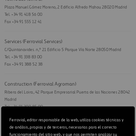
Plaza Manuel Gómez Moreno, 2 Edificio Alfredo Mahou 28020 Madrid
Tel. +34 91 418 56 00
Fax +34 91 555 12 41
Services (Ferrovial Services)
C/Quintanavides. n,º 21 Edificio 5 Parque Vía Norte 28050 Madrid
Tel. +34 91 338 83 00
Fax +34 91 388 52 38
Construction (Ferrovial Agroman)
Ribera del Loira, 42 Parque Empresarial Puerta de las Naciones 28042
Madrid
Tel. +34 91 300 85 00
Fax +34 91 300 88 96
Ferrovial, editor responsable de la web, utiliza cookies técnicas y
de análisis, propias y de terceros, necesarias para el correcto
Shareholder Relations Office
funcionamiento del sitio web, y que nos permiten analizar su