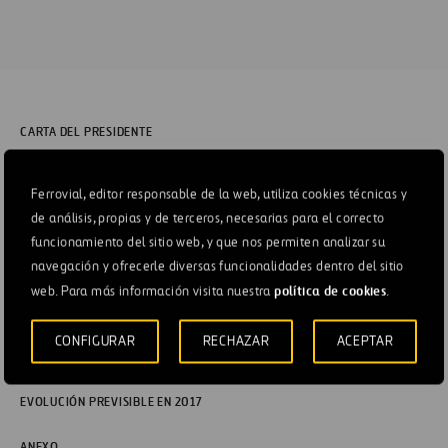
CARTA DEL PRESIDENTE
FERROVIAL EN DOS MINUTOS
Ferrovial, editor responsable de la web, utiliza cookies técnicas y
de análisis, propias y de terceros, necesarias para el correcto
ESTRATEGIA Y CREACIÓN DE VALOR
funcionamiento del sitio web, y que nos permiten analizar su
navegación y ofrecerle diversas funcionalidades dentro del sitio
FERROVIAL EN 2016
política de cookies
web. Para más información visita nuestra
.
RIESGOS
CONFIGURAR
RECHAZAR
ACEPTAR
GOBIERNO CORPORATIVO
EVOLUCIÓN PREVISIBLE EN 2017
ANEXO