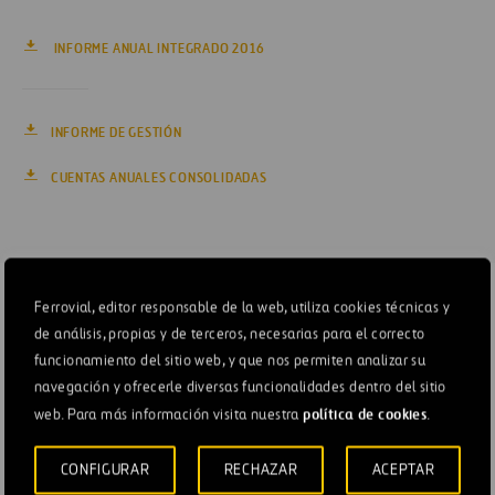
INFORME ANUAL INTEGRADO 2016
INFORME DE GESTIÓN
CUENTAS ANUALES CONSOLIDADAS
Ferrovial, editor responsable de la web, utiliza cookies técnicas y
CARTA DEL PRESIDENTE
de análisis, propias y de terceros, necesarias para el correcto
funcionamiento del sitio web, y que nos permiten analizar su
FERROVIAL EN DOS MINUTOS
navegación y ofrecerle diversas funcionalidades dentro del sitio
política de cookies
web. Para más información visita nuestra
.
ESTRATEGIA Y CREACIÓN DE VALOR
CONFIGURAR
RECHAZAR
ACEPTAR
FERROVIAL EN 2016