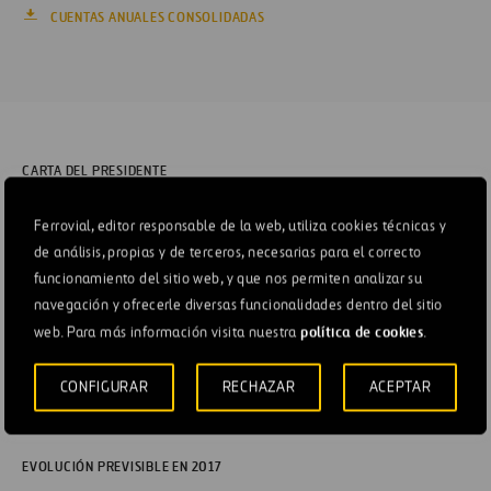
CUENTAS ANUALES CONSOLIDADAS
CARTA DEL PRESIDENTE
FERROVIAL EN DOS MINUTOS
Ferrovial, editor responsable de la web, utiliza cookies técnicas y
de análisis, propias y de terceros, necesarias para el correcto
ESTRATEGIA Y CREACIÓN DE VALOR
funcionamiento del sitio web, y que nos permiten analizar su
navegación y ofrecerle diversas funcionalidades dentro del sitio
FERROVIAL EN 2016
política de cookies
web. Para más información visita nuestra
.
RIESGOS
CONFIGURAR
RECHAZAR
ACEPTAR
GOBIERNO CORPORATIVO
EVOLUCIÓN PREVISIBLE EN 2017